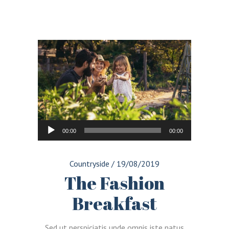
Reproductor
00:00
00:00
de
audio
Countryside
/
19/08/2019
The Fashion
Breakfast
Sed ut perspiciatis unde omnis iste natus