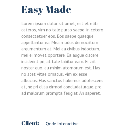
Easy Made
Lorem ipsum dolor sit amet, est et elitr
ceteros, vim no tale purto saepe, in cetero
consectetuer eos. Eos saepe quaeque
appellantur ea. Mea modus democritum
argumentum at. Mei ea civibus indoctum,
mei ei movet oportere. Ea augue discere
inciderint pri, at tale labitur eam. Ei zril
noster quo, eu minim atomorum est. Has
no stet vitae ornatus, vim ex esse
albucius. Has sanctus habemus adolescens
et, ne pri clita eirmod concludaturque, pro
ad malorum prompta feugiat. An saperet.
Client:
Qode Interactive