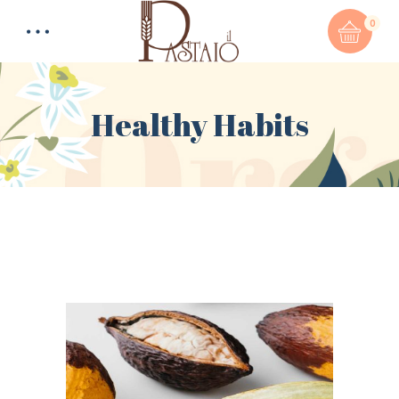
0
Healthy Habits
Total:
0,00
€
CART & CHECKOUT