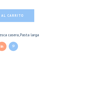
ty
 AL CARRITO
esca casera
,
Pasta larga