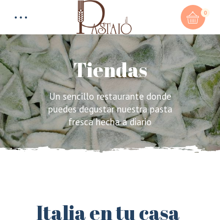
0
Tiendas
Un sencillo restaurante donde
Total:
0,00
€
puedes degustar nuestra pasta
fresca hecha a diario
CART & CHECKOUT
Italia en tu casa