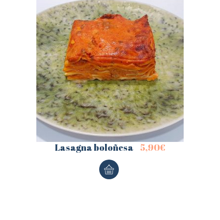
Lasagna boloñesa
5,90
€