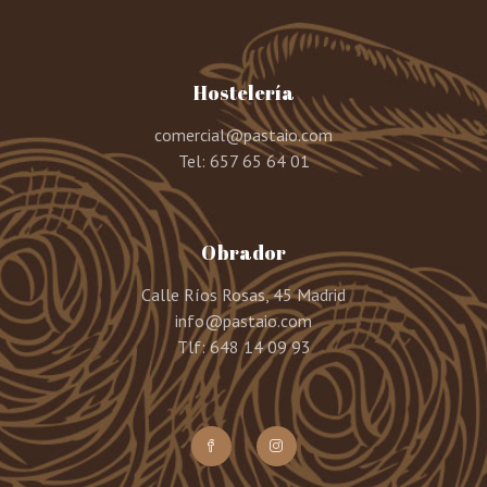
Hostelería
comercial@pastaio.com
Tel:
657 65 64 01
Obrador
Calle Ríos Rosas, 45 Madrid
info@pastaio.com
Tlf: 648 14 09 93