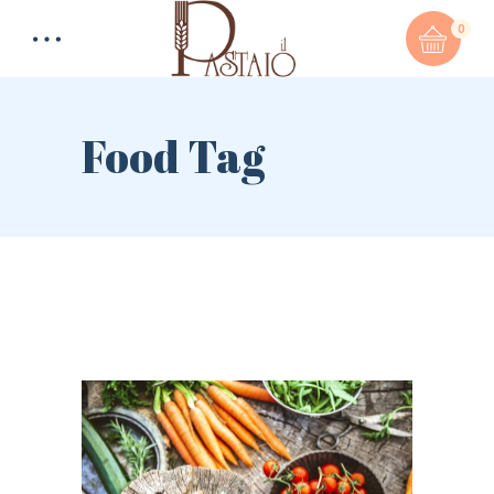
0
Food Tag
Total:
0,00
€
CART & CHECKOUT