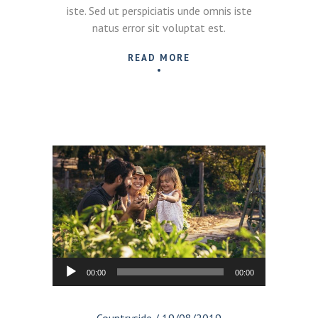
iste. Sed ut perspiciatis unde omnis iste
natus error sit voluptat est.
READ MORE
Reproductor
00:00
00:00
de
audio
Countryside
/
19/08/2019